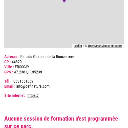
Leaflet
| ©
OpenStreetMap contributors
Adresse :
Parc du Château de la Rousselière
CP :
44320
Ville :
FROSSAY
GPS :
47.2361,-1.95239
Tél. :
0631651869
Email :
info@definature.com
Site internet :
https://
Aucune session de formation n'est programmée
sur ce parc.