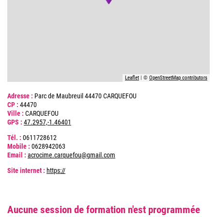
Leaflet
| ©
OpenStreetMap contributors
Adresse :
Parc de Maubreuil 44470 CARQUEFOU
CP :
44470
Ville :
CARQUEFOU
GPS :
47.2957,-1.46401
Tél. :
0611728612
Mobile :
0628942063
Email :
acrocime.carquefou@gmail.com
Site internet :
https://
Aucune session de formation n'est programmée