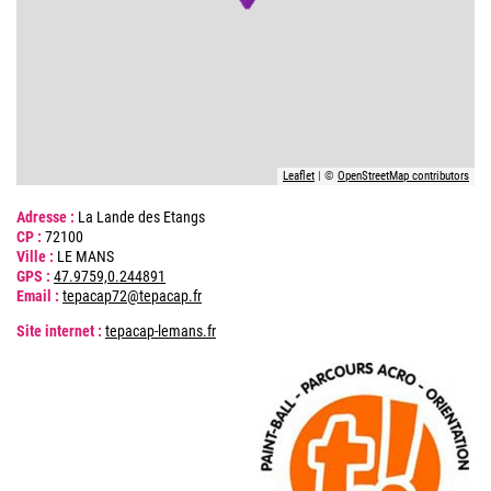
Leaflet
| ©
OpenStreetMap contributors
Adresse :
La Lande des Etangs
CP :
72100
Ville :
LE MANS
GPS :
47.9759,0.244891
Email :
tepacap72@tepacap.fr
Site internet :
tepacap-lemans.fr