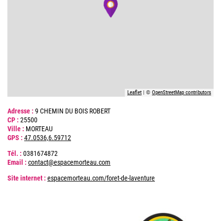
Leaflet
| ©
OpenStreetMap contributors
Adresse :
9 CHEMIN DU BOIS ROBERT
CP :
25500
Ville :
MORTEAU
GPS :
47.0536,6.59712
Tél. :
0381674872
Email :
contact@espacemorteau.com
Site internet :
espacemorteau.com/foret-de-laventure